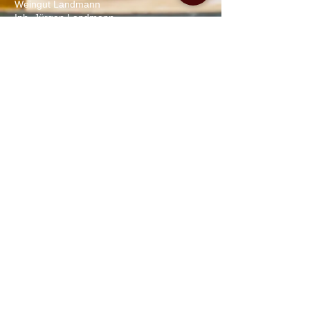
Weingut Landmann
Inh. Jürgen Landmann
Tel.:
+49 (0) 7665 / 6756
Fax.:
+49 (0) 7665
/ 51945
E-Mail:
info@weingut-landmann.de
Adresse​​​​​​: Umkircherstraße 29
79112 Freiburg-Waltershofen
Öffnungszeiten:
Mo-Fr. 8
– 12 u. 13 - 18 Uhr
Sa. 9:30 – 12 u. 13 - 16:30 Uhr
So. und Feiertags geschlossen
Mitglied bei:
Bio-Weingut Baden des Jahres
2023