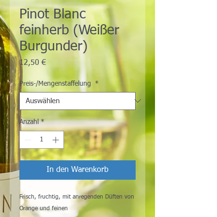
Pinot Blanc
feinherb (Weißer
Burgunder)
Preis
12,50 €
Preis-/Mengenstaffelung
*
Anzahl
*
In den Warenkorb
Frisch, fruchtig, mit anregenden Düften von
Orange und feinen