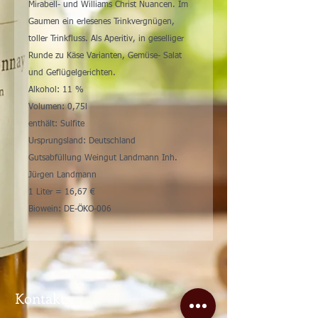
Mirabell- und Williams Christ Nuancen. Im
Gaumen ein erlesenes Trinkvergnügen,
toller Trinkfluss. Als Aperitiv, in geselliger
Runde zu Käse Varianten, Gemüse- Salat
und Geflügelgerichten.
Alkohol: 11 %
Volumen: 0,75l
enthält: Sulfite
Ursprungsland: Deutschland
Gutsabfüllung Weingut Landmann Inh.
Jürgen Landmann
1 Liter = 16,67 €
Biowein: DE-ÖKO-006
Kontakt: