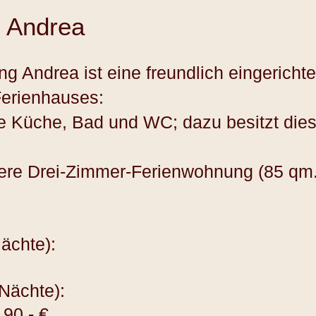
 Andrea
 Andrea ist eine freundlich eingerich
Ferienhauses:
te Küche, Bad und WC; dazu besitzt di
sere Drei-Zimmer-Ferienwohnung (85 qm.
Nächte):
Tag (ab 4 Nächte):
 9
0,- €