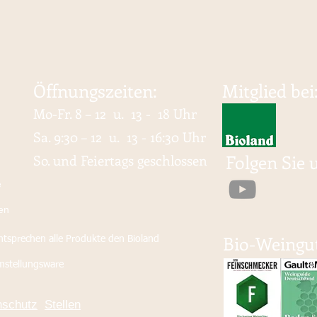
Öffnungszeiten:
Mitglied bei
Mo-Fr. 8
– 12 u. 13 - 18 Uhr
Sa. 9:30 – 12 u. 13 - 16:30 Uhr
Folgen Sie 
So. und Feiertags geschlossen
e
en
Bio-Weingut
ntsprechen alle Produkte den Bioland
mstellungsware
nschutz
Stellen