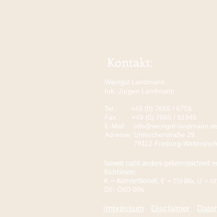
Kontakt:
Weingut Landmann
Inh. Jürgen Landmann
Tel.:
+49 (0) 7665 / 6756
Fax.:
+49 (0) 7665 / 51945
E-Mail:
info@weingut-landmann.d
Adresse​​​​​​: Umkircherstraße 29
79112 Freiburg-Waltershof
Soweit nicht anders gekennzeichnet e
Richtlinien.
K = Konventionell, E = EU-Bio, U = U
DE- ÖKO 006
Impressum
Disclaimer
Date