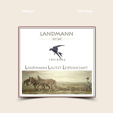
Weingut
WeinShop