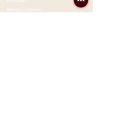
Weingut Landmann
Inh. Jürgen Landmann
Tel.:
+49 (0) 7665 / 6756
Fax.:
+49 (0) 7665
/ 51945
E-Mail:
info@weingut-landmann.de
Adresse​​​​​​: Umkircherstraße 29
79112 Freiburg-Waltershofen
Öffnungszeiten:
Mo-Fr. 8
– 12 u. 13 - 18 Uhr
Sa. 9:30 – 12 u. 13 - 16:30 Uhr
So. und Feiertags geschlossen
Mitglied bei:
Bio-Weingut Baden des Jahres