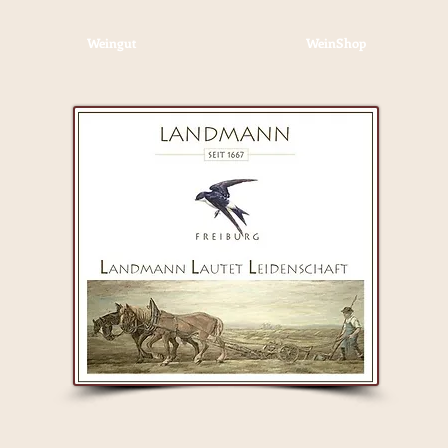
Weingut
WeinShop