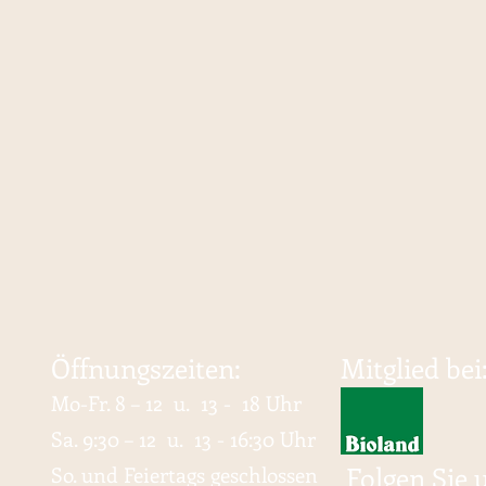
Öffnungszeiten:
Mitglied bei
Mo-Fr. 8
– 12 u. 13 - 18 Uhr
Sa. 9:30 – 12 u. 13 - 16:30 Uhr
Folgen Sie 
So. und Feiertags geschlossen