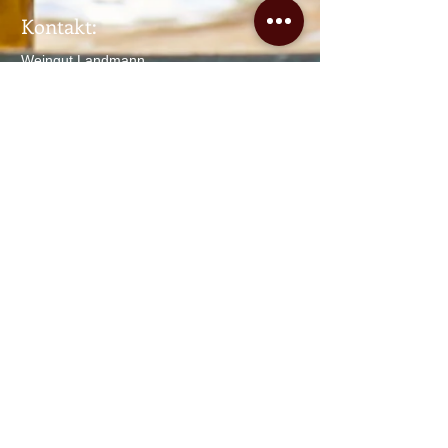
Kontakt:
Weingut Landmann
Inh. Jürgen Landmann
Tel.:
+49 (0) 7665 / 6756
Fax.:
+49 (0) 7665
/ 51945
E-Mail:
info@weingut-landmann.de
Adresse​​​​​​: Umkircherstraße 29
79112 Freiburg-Waltershofen
Öffnungszeiten:
Mo-Fr. 8
– 12 u. 13 - 18 Uhr
Sa. 9:30 – 12 u. 13 - 16:30 Uhr
So. und Feiertags geschlossen
Mitglied bei: