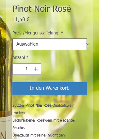
Pinot Noir Rosé
Preis
11,50 €
Preis-/Mengenstaffelung
*
Anzahl
*
In den Warenkorb
2022er
Pinot Noir Rosé
Qualitätswein
trocken
Lachsfarbener Roséwein mit eleganter
Frische.
Überzeugt mit seiner fruchtigen