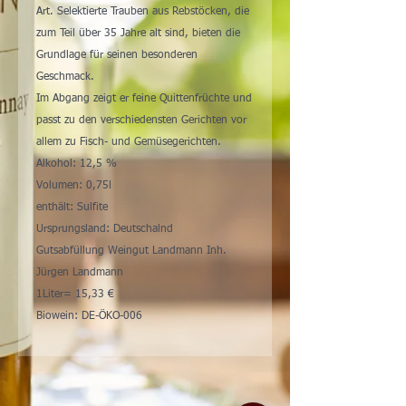
Art. Selektierte Trauben aus Rebstöcken, die
zum Teil über 35 Jahre alt sind, bieten die
Grundlage für seinen besonderen
Geschmack.
Im Abgang zeigt er feine Quittenfrüchte und
passt zu den verschiedensten Gerichten vor
allem zu Fisch- und Gemüsegerichten.
Alkohol: 12,5 %
Volumen: 0,75l
enthält: Sulfite
Ursprungsland: Deutschalnd
Gutsabfüllung Weingut Landmann Inh.
Jürgen Landmann
1Liter= 15,33 €
Biowein: DE-ÖKO-006