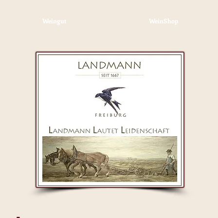
Weingut
WeinShop