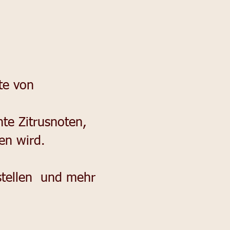
te von
te Zitrusnoten,
en wird.
stellen und mehr